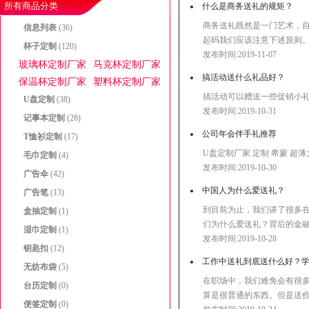
所有商品分类
什么是商务送礼的规矩？
商务送礼既然是一门艺术，
信息列表
(36)
起码我们应该注意下述原则。 
杯子定制
(120)
发布时间:2019-11-07
玻璃杯定制厂家
马克杯定制厂家
搞活动送什么礼品好？
保温杯定制厂家
塑料杯定制厂家
搞活动可以赠送一些促销小礼
U盘定制
(38)
发布时间:2019-10-31
记事本定制
(28)
公司年会伴手礼推荐
T恤衫定制
(17)
U盘定制厂家 定制 希蒙 超
毛巾定制
(4)
发布时间:2019-10-30
广告伞
(42)
中国人为什么爱送礼？
广告笔
(13)
到目前为止，我们讲了很多
盒抽定制
(1)
们为什么爱送礼？背后的金
湿巾定制
(1)
发布时间:2019-10-28
钥匙扣
(12)
工作中送礼到底送什么好？
无纺布袋
(5)
在职场中，我们难免会有很
台历定制
(0)
算是很普通的东西。但是送
便签定制
(0)