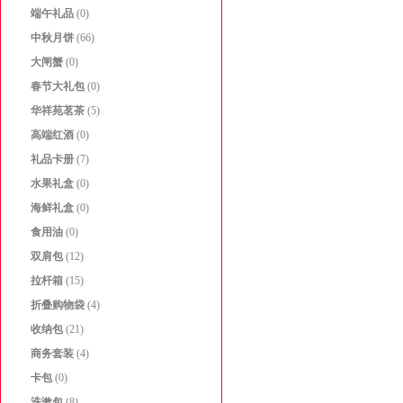
端午礼品
(0)
中秋月饼
(66)
大闸蟹
(0)
春节大礼包
(0)
华祥苑茗茶
(5)
高端红酒
(0)
礼品卡册
(7)
水果礼盒
(0)
海鲜礼盒
(0)
食用油
(0)
双肩包
(12)
拉杆箱
(15)
折叠购物袋
(4)
收纳包
(21)
商务套装
(4)
卡包
(0)
洗漱包
(8)