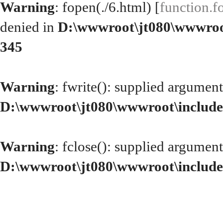
Warning
: fopen(./6.html) [
function.f
denied in
D:\wwwroot\jt080\wwwroo
345
Warning
: fwrite(): supplied argument
D:\wwwroot\jt080\wwwroot\include
Warning
: fclose(): supplied argument
D:\wwwroot\jt080\wwwroot\include