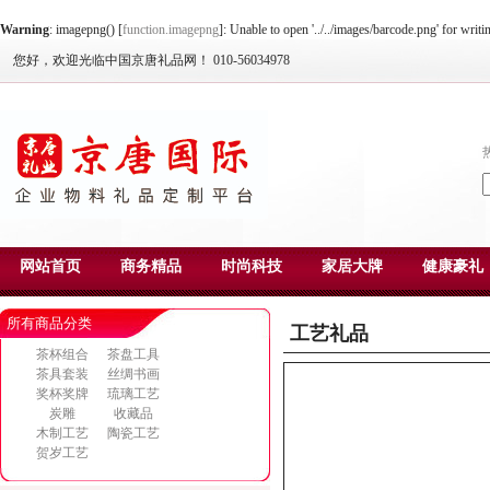
Warning
: imagepng() [
function.imagepng
]: Unable to open '../../images/barcode.png' for writ
您好，欢迎光临中国京唐礼品网！ 010-56034978
网站首页
商务精品
时尚科技
家居大牌
健康豪礼
所有商品分类
工艺礼品
茶杯组合
茶盘工具
茶具套装
丝绸书画
奖杯奖牌
琉璃工艺
炭雕
收藏品
木制工艺
陶瓷工艺
贺岁工艺