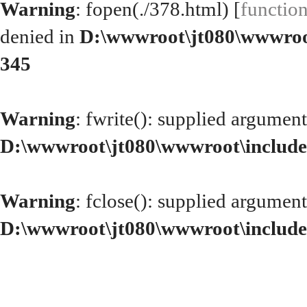
Warning
: fopen(./378.html) [
functio
denied in
D:\wwwroot\jt080\wwwroo
345
Warning
: fwrite(): supplied argument
D:\wwwroot\jt080\wwwroot\include
Warning
: fclose(): supplied argument
D:\wwwroot\jt080\wwwroot\include