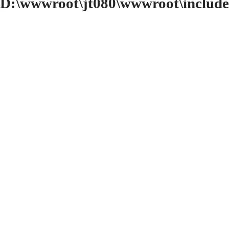
D:\wwwroot\jt080\wwwroot\include