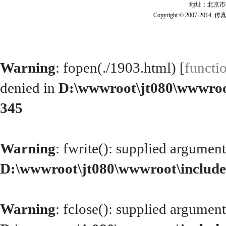
地址：北京市朝阳
Copyright © 2007-2014 
Warning
: fopen(./1903.html) [
functi
denied in
D:\wwwroot\jt080\wwwroo
345
Warning
: fwrite(): supplied argument
D:\wwwroot\jt080\wwwroot\include
Warning
: fclose(): supplied argument