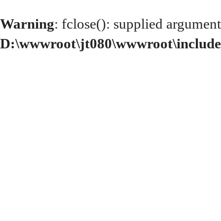
Warning
: fclose(): supplied argument
D:\wwwroot\jt080\wwwroot\include