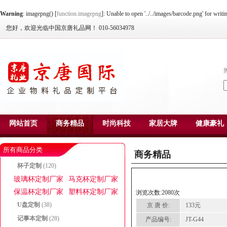
Warning
: imagepng() [
function.imagepng
]: Unable to open '../../images/barcode.png' for writ
您好，欢迎光临中国京唐礼品网！ 010-56034978
网站首页
商务精品
时尚科技
家居大牌
健康豪礼
所有商品分类
商务精品
杯子定制
(120)
玻璃杯定制厂家
马克杯定制厂家
保温杯定制厂家
塑料杯定制厂家
浏览次数:2080次
U盘定制
(38)
京 唐 价:
133元
记事本定制
(28)
产品编号:
JT-G44