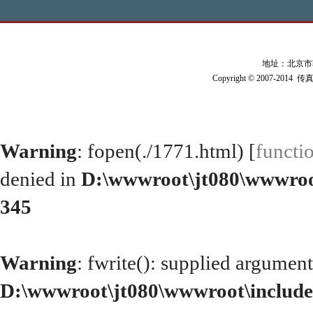
地址：北京市朝阳
Copyright © 2007-2014 
Warning
: fopen(./1771.html) [
functi
denied in
D:\wwwroot\jt080\wwwroo
345
Warning
: fwrite(): supplied argument
D:\wwwroot\jt080\wwwroot\include